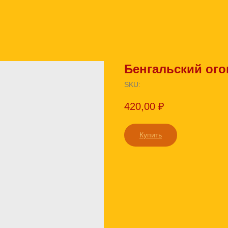
Бенгальский ого
SKU:
420,00
₽
Купить