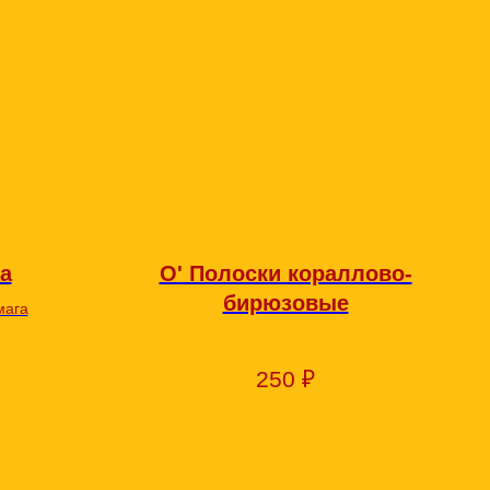
а
О' Полоски кораллово-
бирюзовые
мага
250
₽