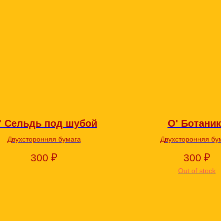
' Сельдь под шубой
О' Ботаник
Двухсторонняя бумага
Двухсторонняя бу
300
₽
300
₽
Out of stock