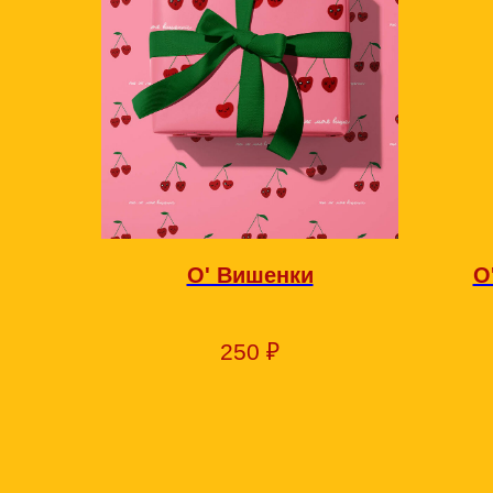
О' Вишенки
О
250
₽