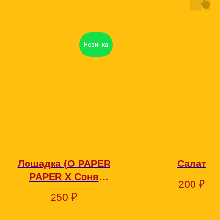
Новинка
Лошадка (O PAPER
Салат
PAPER X Соня
200
₽
Чельцова)
250
₽