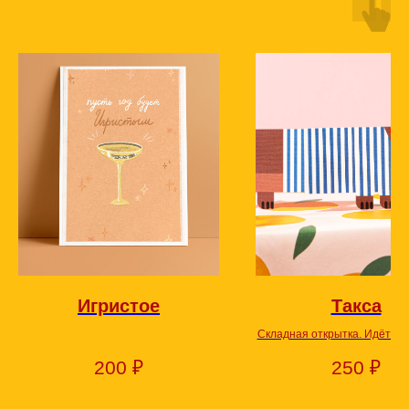
Игристое
Такса
Складная открытка. Идёт в 
с конвертом под размер сл
200
₽
250
₽
открытки.