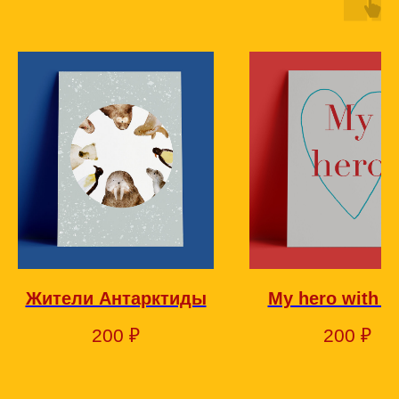
Жители Антарктиды
My hero with h
200
₽
200
₽