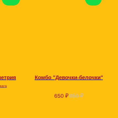
метрия
Комбо "Девочки-белочки"
мага
650
₽
850
₽