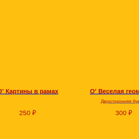
О' Картины в рамах
О' Веселая гео
Двухсторонняя бу
250
₽
300
₽