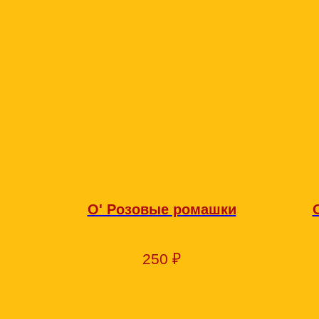
О' Розовые ромашки
250
₽