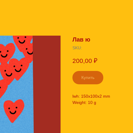
Лав ю
SKU:
200,00
₽
Купить
lwh: 150x100x2 mm
Weight: 10 g