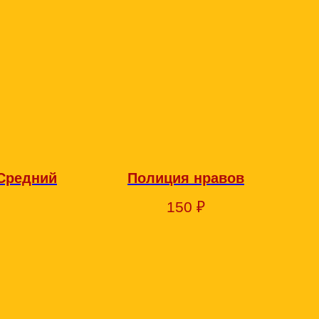
 Средний
Полиция нравов
150
₽