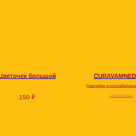
Цветочек большой
CURAVAMNED
Наклейки в коллаборации 
персонажем CURAVA
Out of stock
150
₽