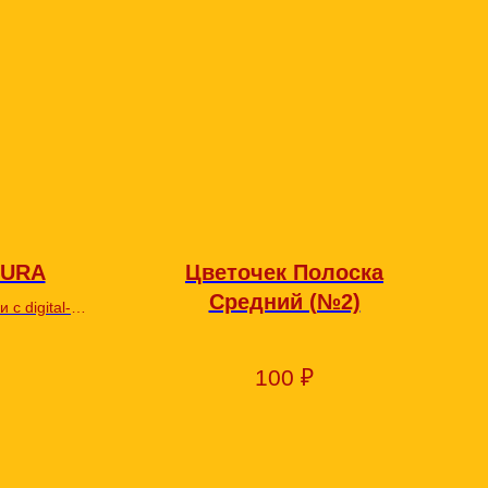
URA
Цветочек Полоска
Средний (№2)
с digital-
MNEDURA
100
₽