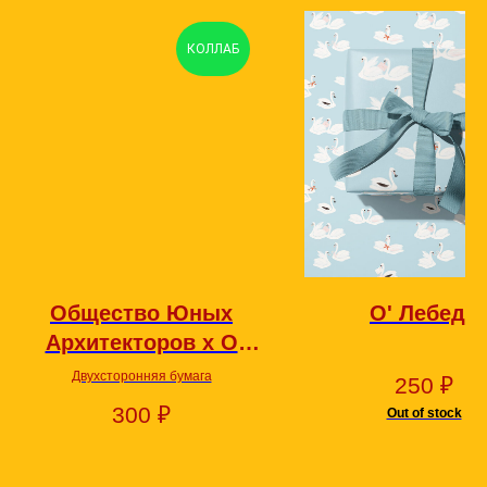
КОЛЛАБ
Общество Юных
О' Лебеди
Архитекторов х O
PAPER PAPER
Двухсторонняя бумага
250
₽
300
₽
Out of stock