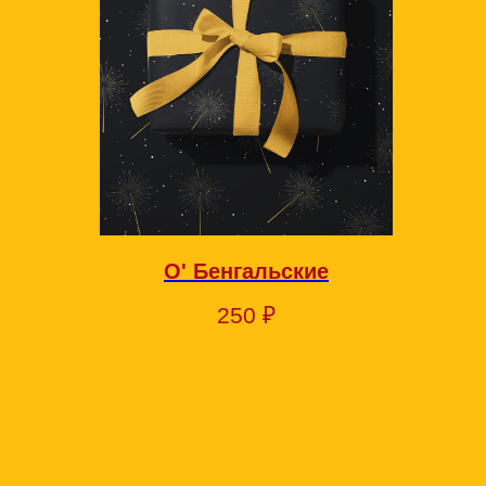
О' Бенгальские
250
₽