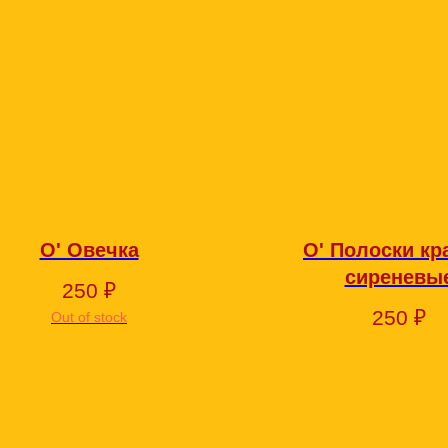
О' Овечка
О' Полоски кр
сиреневы
250
₽
250
₽
Out of stock