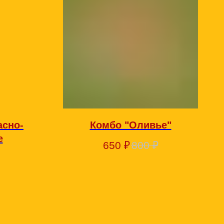
асно-
Комбо "Оливье"
е
650
₽
800
₽