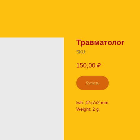
Травматолог
SKU:
150,00
₽
Купить
lwh: 47x7x2 mm
Weight: 2 g