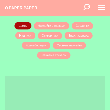
O PAPER PAPER
Цветы
Наклейки с глазами
Сердечки
Надписи
Стикерпаки
Знаки зодиака
Коллаборации
Стойкие наклейки
Тканевые стикеры