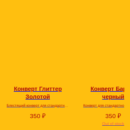
Конверт Глиттер
Конверт Барх
Золотой
черный
Блестящий конверт для стандартной
Конверт для стандартной о
открытки.
выполненный из бархат
350
₽
350
₽
материала, приятного на 
Out of stock